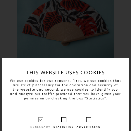
THIS WEBSITE USES COOKIES
ΠΕΡΙΣΣΟΤΕΡΑ
Scarlet Shadows
We use cookies for two reasons. First, we use cookies that
are strictly necessary for the operation and security of
24€
ΔΙΑΘΕΣΙΜΟ ΣΕ:
1 SIZE AND 1 MATERIAL
the website and second, we use cookies to identify you
and analyze our traffic provided that you have given your
permission by checking the box “Statistics”.
NECESSARY
STATISTICS
ADVERTISING