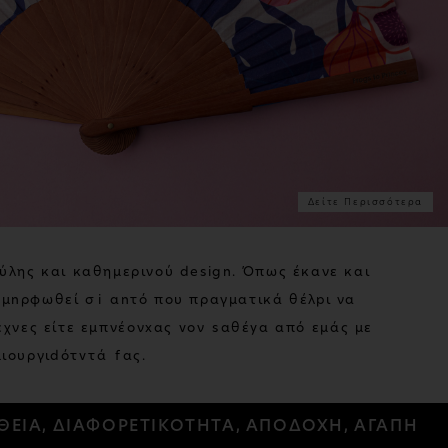
Δείτε Περισσότερα
ύ
λ
η
ς
κ
α
ι
κ
α
θ
η
μ
ε
ρ
ι
ν
ο
ύ
d
e
s
i
g
n
.
Ό
π
ω
ς
έ
κ
α
ν
ε
κ
α
ι
α
μ
ο
ρ
φ
ω
θ
ε
ί
σ
ε
α
υ
τ
ό
π
ο
υ
π
ρ
α
γ
μ
α
τ
ι
κ
ά
θ
έ
λ
ε
ι
ν
α
έ
χ
ν
ε
ς
ε
ί
τ
ε
ε
μ
π
ν
έ
ο
ν
τ
α
ς
τ
ο
ν
κ
α
θ
έ
ν
α
α
π
ό
ε
μ
ά
ς
μ
ε
μ
ι
ο
υ
ρ
γ
ι
κ
ό
τ
η
τ
ά
μ
α
ς
.
ΤΗ, ΑΛΗΘΕΙΑ, ΔΙΑΦΟΡΕΤΙΚΟΤΗΤΑ, ΑΠΟΔΟΧΗ, ΑΓ