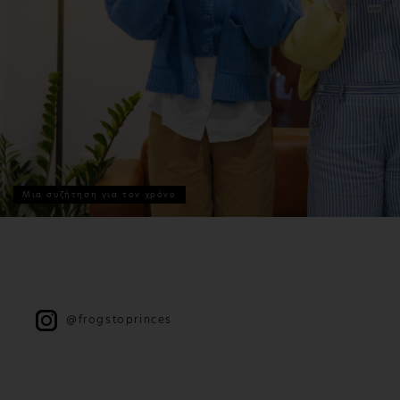
Μια συζήτηση για τον χρόνο
@frogstoprinces