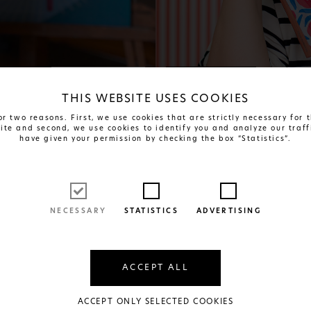
Δείτε Περισσότερα
Α colourful journey
THIS WEBSITE USES COOKIES
r two reasons. First, we use cookies that are strictly necessary for
site and second, we use cookies to identify you and analyze our traff
have given your permission by checking the box “Statistics”.
NECESSARY
STATISTICS
ADVERTISING
ACCEPT ALL
ACCEPT ONLY SELECTED COOKIES