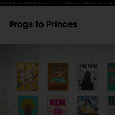
ΦΙΚΗΣ ΥΛΗΣ & ΑΝΤΙΚΕΙΜΕΝΑ DESIGN ΣΕ ΣΥΝΕΡΓΑΣΙΑ ΜΕ ΚΑΛΛΙΤΕΧΝΕΣ & ΔΗΜΙ