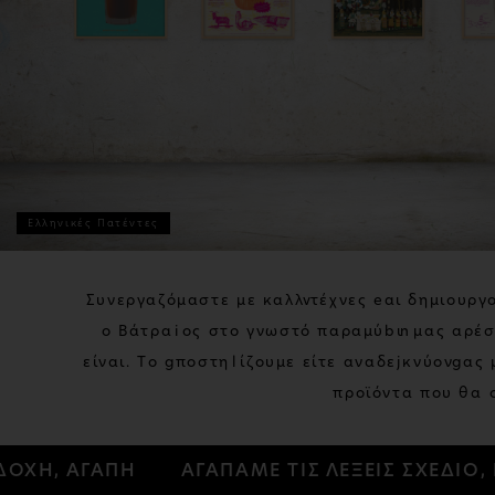
Ελληνικές Πατέντες
Σ
υ
ν
ε
ρ
γ
α
ζ
ό
μ
α
σ
τ
ε
μ
ε
κ
α
λ
λ
ι
τ
έ
χ
ν
ε
ς
κ
α
ι
δ
η
μ
ι
ο
υ
ρ
γ
ο
Β
ά
τ
ρ
α
χ
ο
ς
σ
τ
ο
γ
ν
ω
σ
τ
ό
π
α
ρ
α
μ
ύ
θ
ι
,
μ
α
ς
α
ρ
έ
ε
ί
ν
α
ι
.
Τ
ο
υ
π
ο
σ
τ
η
ρ
ί
ζ
ο
υ
μ
ε
ε
ί
τ
ε
α
ν
α
δ
ε
ι
κ
ν
ύ
ο
ν
τ
α
ς
π
ρ
ο
ϊ
ό
ν
τ
α
π
ο
υ
θ
α
Α, ΑΠΟΔΟΧΗ, ΑΓΑΠΗ
ΑΓΑΠΑΜΕ ΤΙΣ ΛΕΞΕΙΣ ΣΧ