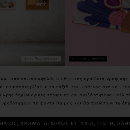
Δείτε Περισσότερα
A colourful journey
ο
ύ
μ
ε
α
π
ό
κ
ο
ι
ν
ο
ύ
υ
ψ
η
λ
ή
ς
α
ι
σ
θ
η
τ
ι
κ
ή
ς
π
ρ
ο
ϊ
ό
ν
τ
α
γ
ρ
α
φ
ι
κ
ή
ς
σ
ε
ι
ν
α
υ
π
ο
σ
τ
η
ρ
ί
ζ
ο
υ
μ
ε
τ
ο
τ
α
ξ
ί
δ
ι
τ
ο
υ
κ
α
θ
ε
ν
ό
ς
σ
τ
ο
ν
α
μ
ε
τ
μ
ι
κ
ρ
έ
ς
δ
η
μ
ι
ο
υ
ρ
γ
ι
κ
έ
ς
ε
τ
α
ι
ρ
ε
ί
ε
ς
κ
α
ι
α
ν
ε
ξ
ά
ρ
τ
η
τ
ο
υ
ς
κ
α
λ
λ
ι
τ
π
υ
ρ
ο
δ
ο
τ
ή
σ
ο
υ
ν
τ
η
φ
α
ν
τ
α
σ
ί
α
μ
α
ς
κ
α
ι
θ
α
τ
ο
ν
ώ
σ
ο
υ
ν
τ
η
δ
η
ΕΔΙΟ, ΗΛΙΟΣ, ΧΡΩΜΑΤΑ, ΦΙΛΟΙ, ΕΥΤΥΧΙΑ, ΠΙΣ