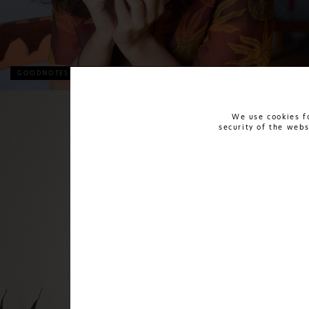
GOODNOTES - Frogs to Princes x Cristina Koutsolioutsou
We use cookies fo
security of the web