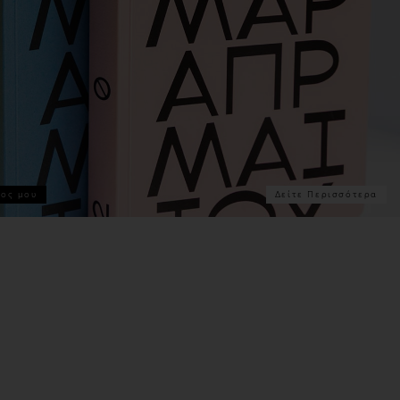
νος μου
Δείτε Περισσότερα