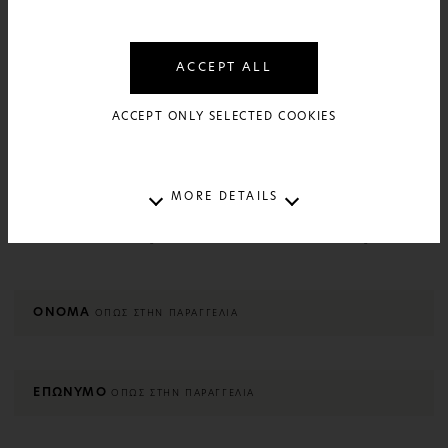
προτιμάτε να μας μιλήσετε τηλεφωνικά,
επισκεφτείτε τη σελίδα επικοινωνίας μας για
περισσότερες λεπτομέρειες.
ACCEPT ALL
ACCEPT ONLY SELECTED COOKIES
MORE DETAILS
ΕΥΚΟΛΗ ΦΟΡΜΑ ΕΠΙΣΤΡΟΦΩΝ
ΟΝΟΜΑ
ΟΠΩΣ ΣΤΗΝ ΠΑΡΑΓΓΕΛΙΑ
ΕΠΩΝΥΜΟ
ΟΠΩΣ ΣΤΗΝ ΠΑΡΑΓΓΕΛΙΑ