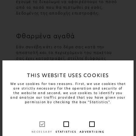
έχουμε το δικαίωμα να αφαιρέσουμε το ποσό
από το ποσό που θα πιστωθεί σε εσάς,
δεδομένης της αποδοχής επιστροφής.
Φθαρμένα αγαθά
Εάν συνέβη κάτι στο δέμα σας κατά την
αποστολή και το περιεχόμενο του πακέτου
σας έχει καταστραφεί, στείλτε διάφορες
φωτογραφίες της κατεστραμμένης
συσκευασίας, των κατεστραμμένων
THIS WEBSITE USES COOKIES
εμπορευμάτων και τον αριθμό παραγγελίας
σας στο shop@frogstoprinces.com ώστε να
We use cookies for two reasons. First, we use cookies that
λύσουμε το πρόβλημα άμεσα. Βεβαιωθείτε ότι
are strictly necessary for the operation and security of
the website and second, we use cookies to identify you
έχετε διατηρήσει την αρχική συσκευασία εάν
and analyze our traffic provided that you have given your
κάτι σπάσει, διαφορετικά η μεταφορική
permission by checking the box “Statistics”.
εταιρεία δεν θα αναλάβει την ευθύνη.
Εάν έχετε οποιεσδήποτε ερωτήσεις ή
χρειάζεστε περαιτέρω πληροφορίες,
επικοινωνήστε μαζί μας μέσω email στη
NECESSARY
STATISTICS
ADVERTISING
διεύθυνση shop@frogstoprinces.com. Ή εάν